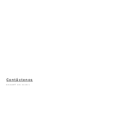
Contáctenos
BOGOTÁ-COLOMBIA
Transversal 27a # 53b-25
+57 305 3477418
bernardo@saloncomunal.co
Horario
Lunes a Viernes de 10:00a.m-6:00p.m
Suscríbete a nuestra Newsletter
Nombre