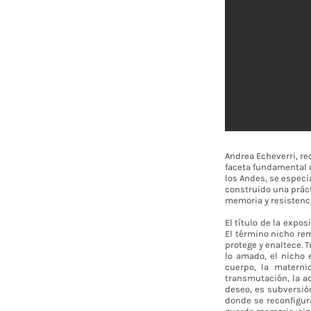
Andrea Echeverri, re
faceta fundamental d
los Andes, se especia
construido una práct
memoria y resistenci
El título de la expo
El término nicho re
protege y enaltece. 
lo amado, el nicho 
cuerpo, la materni
transmutación, la a
deseo, es subversió
donde se reconfigur