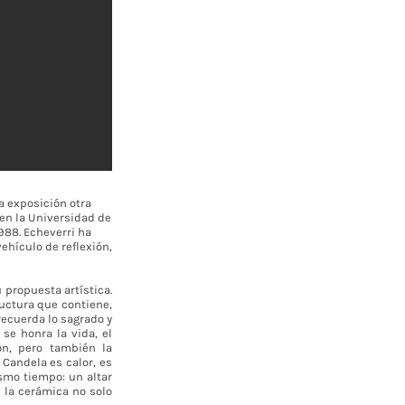
a exposición otra
 en la Universidad de
1988. Echeverri ha
ehículo de reflexión,
 propuesta artística.
uctura que contiene,
recuerda lo sagrado y
se honra la vida, el
ón, pero también la
Candela es calor, es
smo tiempo: un altar
 la cerámica no solo