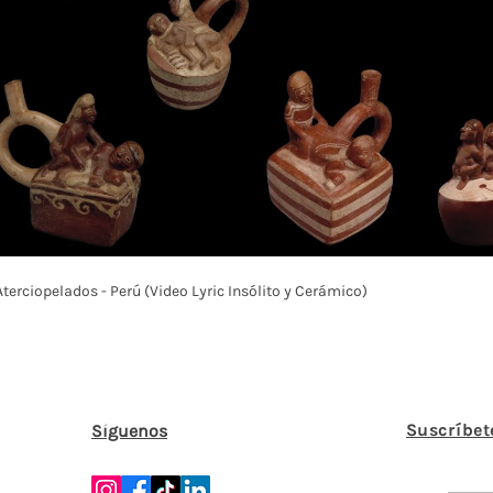
Play Video
Aterciopelados - Perú (Video Lyric Insólito y Cerámico)
Suscríbet
Síguenos