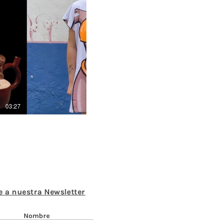
Play Video
03:27
Aterciopelados - MOR (Video
e a nuestra Newsletter
Nombre