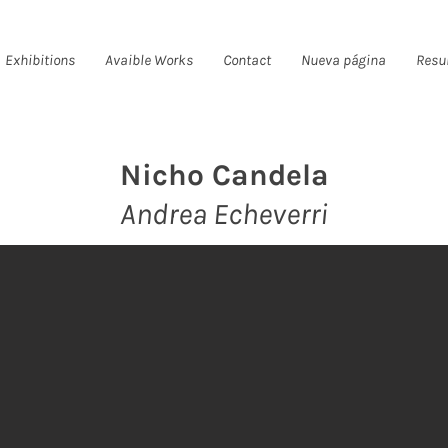
Exhibitions
Avaible Works
Contact
Nueva página
Resu
Nicho Candela
Andrea Echeverri