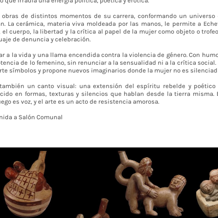
que irradia una energía política, poética y erótica.
 obras de distintos momentos de su carrera, conformando un universo 
zan. La cerámica, materia viva moldeada por las manos, le permite a Eche
l cuerpo, la libertad y la crítica al papel de la mujer como objeto o trofeo
uaje de denuncia y celebración.
ar a la vida y una llama encendida contra la violencia de género. Con humo
encia de lo femenino, sin renunciar a la sensualidad ni a la crítica social
rte símbolos y propone nuevos imaginarios donde la mujer no es silenciada
 también un canto visual: una extensión del espíritu rebelde y poétic
cido en formas, texturas y silencios que hablan desde la tierra misma. 
uego es voz, y el arte es un acto de resistencia amorosa.
nida a Salón Comunal