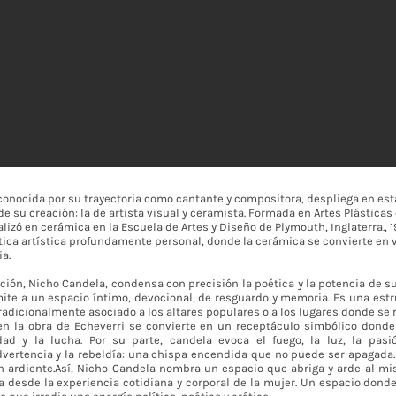
conocida por su trayectoria como cantante y compositora, despliega en est
e su creación: la de artista visual y ceramista. Formada en Artes Plásticas
lizó en cerámica en la Escuela de Artes y Diseño de Plymouth, Inglaterra., 
ica artística profundamente personal, donde la cerámica se convierte en v
a.
sición, Nicho Candela, condensa con precisión la poética y la potencia de su
mite a un espacio íntimo, devocional, de resguardo y memoria. Es una estr
Tradicionalmente asociado a los altares populares o a los lugares donde se 
en la obra de Echeverri se convierte en un receptáculo simbólico donde 
dad y la lucha. Por su parte, candela evoca el fuego, la luz, la pasi
dvertencia y la rebeldía: una chispa encendida que no puede ser apagada. 
n ardiente.Así, Nicho Candela nombra un espacio que abriga y arde al mi
a desde la experiencia cotidiana y corporal de la mujer. Un espacio donde