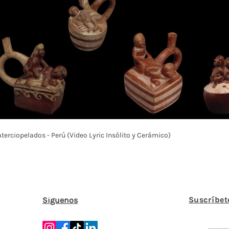
Play Video
Aterciopelados - Perú (Video Lyric Insólito y Cerámico)
Suscríbet
Síguenos