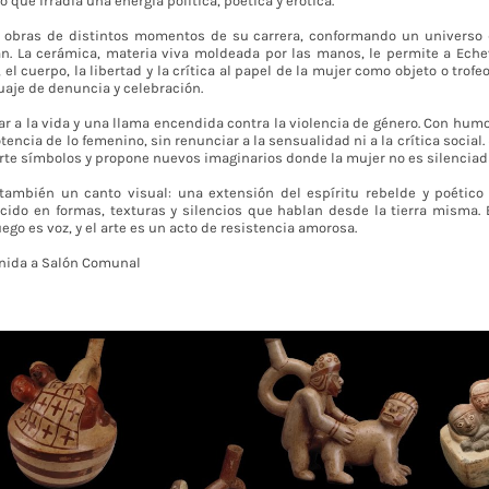
que irradia una energía política, poética y erótica.
 obras de distintos momentos de su carrera, conformando un universo 
zan. La cerámica, materia viva moldeada por las manos, le permite a Eche
l cuerpo, la libertad y la crítica al papel de la mujer como objeto o trofeo
uaje de denuncia y celebración.
ar a la vida y una llama encendida contra la violencia de género. Con humo
encia de lo femenino, sin renunciar a la sensualidad ni a la crítica social
rte símbolos y propone nuevos imaginarios donde la mujer no es silenciada
 también un canto visual: una extensión del espíritu rebelde y poétic
cido en formas, texturas y silencios que hablan desde la tierra misma. 
uego es voz, y el arte es un acto de resistencia amorosa.
nida a Salón Comunal