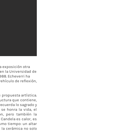
a exposición otra
 en la Universidad de
1988. Echeverri ha
ehículo de reflexión,
 propuesta artística.
uctura que contiene,
recuerda lo sagrado y
se honra la vida, el
ón, pero también la
Candela es calor, es
smo tiempo: un altar
 la cerámica no solo