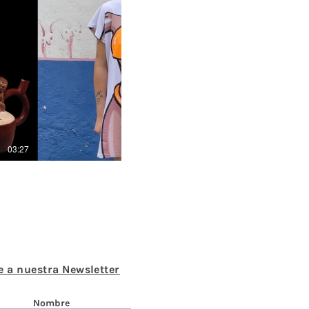
Play Video
03:27
Aterciopelados - MOR (Video
e a nuestra Newsletter
Nombre