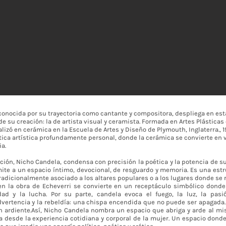
conocida por su trayectoria como cantante y compositora, despliega en est
e su creación: la de artista visual y ceramista. Formada en Artes Plásticas
lizó en cerámica en la Escuela de Artes y Diseño de Plymouth, Inglaterra., 
ica artística profundamente personal, donde la cerámica se convierte en v
a.
sición, Nicho Candela, condensa con precisión la poética y la potencia de su
mite a un espacio íntimo, devocional, de resguardo y memoria. Es una estr
Tradicionalmente asociado a los altares populares o a los lugares donde se 
en la obra de Echeverri se convierte en un receptáculo simbólico donde 
dad y la lucha. Por su parte, candela evoca el fuego, la luz, la pasi
dvertencia y la rebeldía: una chispa encendida que no puede ser apagada. 
n ardiente.Así, Nicho Candela nombra un espacio que abriga y arde al mi
a desde la experiencia cotidiana y corporal de la mujer. Un espacio donde