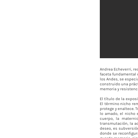
Andrea Echeverri, re
faceta fundamental d
los Andes, se especia
construido una práct
memoria y resistenci
El título de la expo
El término nicho re
protege y enaltece. 
lo amado, el nicho 
cuerpo, la materni
transmutación, la a
deseo, es subversió
donde se reconfigur