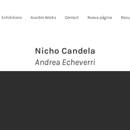
Exhibitions
Avaible Works
Contact
Nueva página
Resu
Nicho Candela
Andrea Echeverri