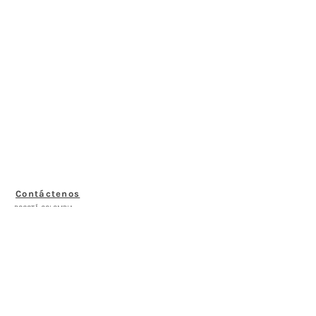
Contáctenos
BOGOTÁ-COLOMBIA
Transversal 27a # 53b-25
+57 305 3477418
bernardo@saloncomunal.co
Horario
Lunes a Viernes de 10:00a.m-6:00p.m
Suscríbete a nuestra Newsletter
Nombre