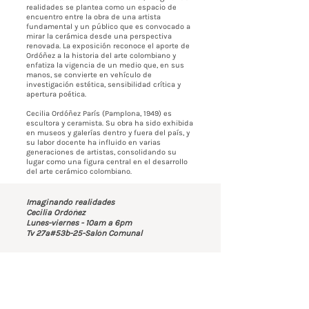
realidades se plantea como un espacio de
encuentro entre la obra de una artista
fundamental y un público que es convocado a
mirar la cerámica desde una perspectiva
renovada. La exposición reconoce el aporte de
Ordóñez a la historia del arte colombiano y
enfatiza la vigencia de un medio que, en sus
manos, se convierte en vehículo de
investigación estética, sensibilidad crítica y
apertura poética.
Cecilia Ordóñez París (Pamplona, 1949) es
escultora y ceramista. Su obra ha sido exhibida
en museos y galerías dentro y fuera del país, y
su labor docente ha influido en varias
generaciones de artistas, consolidando su
lugar como una figura central en el desarrollo
del arte cerámico colombiano.
Imaginando realidades
Cecilia Ordóñez
Lunes-viernes - 10am a 6pm
Tv 27a#53b-25-Salón Comunal
Contáctenos
BOGOTÁ-COLOMBIA
Transversal 27a # 53b-25
+57 305 3477418