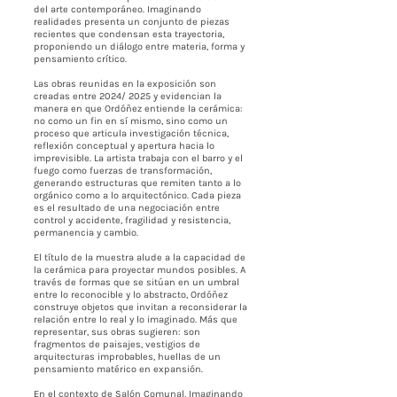
del arte contemporáneo. Imaginando
realidades presenta un conjunto de piezas
recientes que condensan esta trayectoria,
proponiendo un diálogo entre materia, forma y
pensamiento crítico.
Las obras reunidas en la exposición son
creadas entre 2024/ 2025 y evidencian la
manera en que Ordóñez entiende la cerámica:
no como un fin en sí mismo, sino como un
proceso que articula investigación técnica,
reflexión conceptual y apertura hacia lo
imprevisible. La artista trabaja con el barro y el
fuego como fuerzas de transformación,
generando estructuras que remiten tanto a lo
orgánico como a lo arquitectónico. Cada pieza
es el resultado de una negociación entre
control y accidente, fragilidad y resistencia,
permanencia y cambio.
El título de la muestra alude a la capacidad de
la cerámica para proyectar mundos posibles. A
través de formas que se sitúan en un umbral
entre lo reconocible y lo abstracto, Ordóñez
construye objetos que invitan a reconsiderar la
relación entre lo real y lo imaginado. Más que
representar, sus obras sugieren: son
fragmentos de paisajes, vestigios de
arquitecturas improbables, huellas de un
pensamiento matérico en expansión.
En el contexto de Salón Comunal, Imaginando