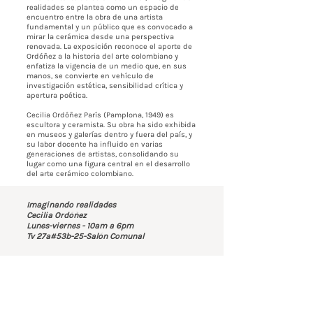
realidades se plantea como un espacio de
encuentro entre la obra de una artista
fundamental y un público que es convocado a
mirar la cerámica desde una perspectiva
renovada. La exposición reconoce el aporte de
Ordóñez a la historia del arte colombiano y
enfatiza la vigencia de un medio que, en sus
manos, se convierte en vehículo de
investigación estética, sensibilidad crítica y
apertura poética.
Cecilia Ordóñez París (Pamplona, 1949) es
escultora y ceramista. Su obra ha sido exhibida
en museos y galerías dentro y fuera del país, y
su labor docente ha influido en varias
generaciones de artistas, consolidando su
lugar como una figura central en el desarrollo
del arte cerámico colombiano.
Imaginando realidades
Cecilia Ordóñez
Lunes-viernes - 10am a 6pm
Tv 27a#53b-25-Salón Comunal
Contáctenos
BOGOTÁ-COLOMBIA
Transversal 27a # 53b-25
+57 305 3477418