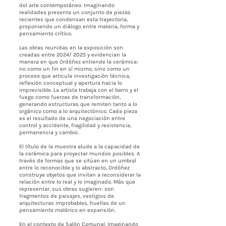
del arte contemporáneo. Imaginando
realidades presenta un conjunto de piezas
recientes que condensan esta trayectoria,
proponiendo un diálogo entre materia, forma y
pensamiento crítico.
Las obras reunidas en la exposición son
creadas entre 2024/ 2025 y evidencian la
manera en que Ordóñez entiende la cerámica:
no como un fin en sí mismo, sino como un
proceso que articula investigación técnica,
reflexión conceptual y apertura hacia lo
imprevisible. La artista trabaja con el barro y el
fuego como fuerzas de transformación,
generando estructuras que remiten tanto a lo
orgánico como a lo arquitectónico. Cada pieza
es el resultado de una negociación entre
control y accidente, fragilidad y resistencia,
permanencia y cambio.
El título de la muestra alude a la capacidad de
la cerámica para proyectar mundos posibles. A
través de formas que se sitúan en un umbral
entre lo reconocible y lo abstracto, Ordóñez
construye objetos que invitan a reconsiderar la
relación entre lo real y lo imaginado. Más que
representar, sus obras sugieren: son
fragmentos de paisajes, vestigios de
arquitecturas improbables, huellas de un
pensamiento matérico en expansión.
En el contexto de Salón Comunal, Imaginando