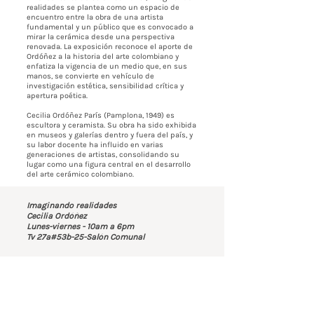
realidades se plantea como un espacio de
encuentro entre la obra de una artista
fundamental y un público que es convocado a
mirar la cerámica desde una perspectiva
renovada. La exposición reconoce el aporte de
Ordóñez a la historia del arte colombiano y
enfatiza la vigencia de un medio que, en sus
manos, se convierte en vehículo de
investigación estética, sensibilidad crítica y
apertura poética.
Cecilia Ordóñez París (Pamplona, 1949) es
escultora y ceramista. Su obra ha sido exhibida
en museos y galerías dentro y fuera del país, y
su labor docente ha influido en varias
generaciones de artistas, consolidando su
lugar como una figura central en el desarrollo
del arte cerámico colombiano.
Imaginando realidades
Cecilia Ordóñez
Lunes-viernes - 10am a 6pm
Tv 27a#53b-25-Salón Comunal
Contáctenos
BOGOTÁ-COLOMBIA
Transversal 27a # 53b-25
+57 305 3477418