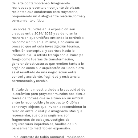
del arte contemporáneo. Imaginando
realidades presenta un conjunto de piezas
recientes que condensan esta trayectoria,
proponiendo un diálogo entre materia, forma y
pensamiento crítico.
Las obras reunidas en la exposición son
creadas entre 2024/ 2025 y evidencian la
manera en que Ordóñez entiende la cerámica:
no como un fin en sí mismo, sino como un
proceso que articula investigación técnica,
reflexión conceptual y apertura hacia lo
imprevisible. La artista trabaja con el barro y el
fuego como fuerzas de transformación,
generando estructuras que remiten tanto a lo
orgánico como a lo arquitectónico. Cada pieza
es el resultado de una negociación entre
control y accidente, fragilidad y resistencia,
permanencia y cambio.
El título de la muestra alude a la capacidad de
la cerámica para proyectar mundos posibles. A
través de formas que se sitúan en un umbral
entre lo reconocible y lo abstracto, Ordóñez
construye objetos que invitan a reconsiderar la
relación entre lo real y lo imaginado. Más que
representar, sus obras sugieren: son
fragmentos de paisajes, vestigios de
arquitecturas improbables, huellas de un
pensamiento matérico en expansión.
En el contexto de Salón Comunal, Imaginando