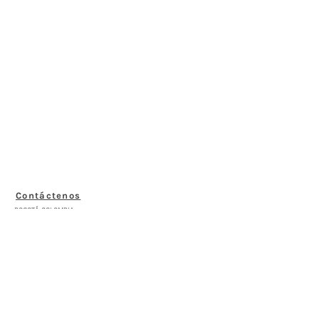
Contáctenos
BOGOTÁ-COLOMBIA
Transversal 27a # 53b-25
+57 305 3477418
bernardo@saloncomunal.co
Horario
Lunes a Viernes de 10:00a.m-6:00p.m
Suscríbete a nuestra Newsletter
Nombre