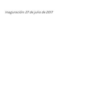
Inaguración: 27 de julio de 2017
Contáctenos
BOGOTÁ-COLOMBIA
Transversal 27a # 53b-25
+57 305 3477418
bernardo@saloncomunal.co
Horario
Lunes a Viernes de 10:00a.m-6:00p.m
Suscríbete a nuestra Newsletter
Nombre