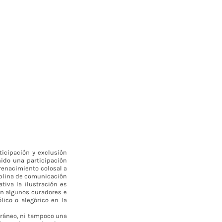
icipación y exclusión
nido una participación
renacimiento colosal a
ciplina de comunicación
iva la ilustración es
en algunos curadores e
ico o alegórico en la
oráneo, ni tampoco una