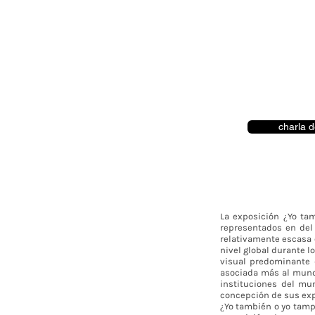
charla d
La exposición ¿Yo ta
representados en del 
relativamente escasa 
nivel global durante l
visual predominante 
asociada más al mundo
instituciones del mu
concepción de sus exp
¿Yo también o yo tamp