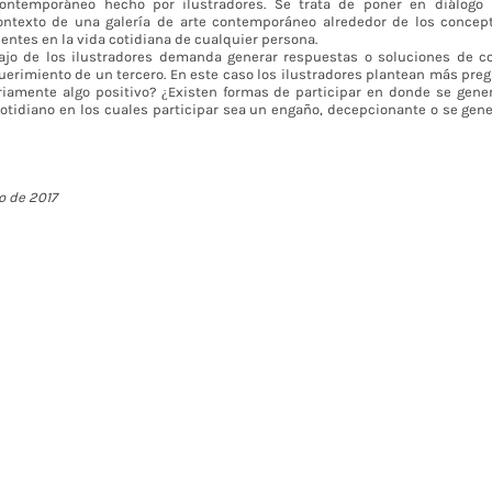
contemporáneo hecho por ilustradores. Se trata de poner en diálogo 
contexto de una galería de arte contemporáneo alrededor de los concept
entes en la vida cotidiana de cualquier persona.
abajo de los ilustradores demanda generar respuestas o soluciones de 
uerimiento de un tercero. En este caso los ilustradores plantean más pre
riamente algo positivo? ¿Existen formas de participar en donde se gene
tidiano en los cuales participar sea un engaño, decepcionante o se ge
o de 2017