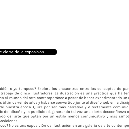
e cierre de la exposición
mbién o yo tampoco? Explora los encuentros entre los conceptos de part
trabajo de cinco ilustradores. La ilustración es una práctica que ha te
en el mundo del arte contemporáneo a pesar de haber experimentado un 
os últimos veinte años y haberse convertido junto al diseño web en la dis
de nuestra época. Quizá por ser más narrativa y directamente comunicat
 del diseño y la publicidad, generando tal vez una cierta desconfianza 
ndo del arte que optan por un estilo menos comunicativo y más simból
osiciones.
oco? No es una exposición de ilustración en una galería de arte contemp