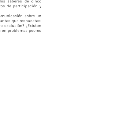
los saberes de cinco
os de participación y
comunicación sobre un
guntas que respuestas:
re exclusión? ¿Existen
neren problemas peores