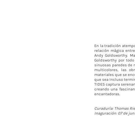
En la tradición atemp
relación mágica entre
Andy Goldsworthy. Ma
Goldsworthy por todo
sinuosas paredes de r
multicolores, las o
materiales que se enc
que sea Incluso termin
TIDES captura serenam
creando una fascinan
encantadoras.
Curaduría: Thomas Ri
Inaguración: 07 de jun