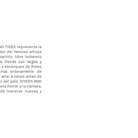
ND TIDES representa la
dor del famoso artista
spíritu libre bohemio
o. Desde sus largas y
 y estanques de flores
echas enteramente de
arte, a veces antes de
os del país, RIVERS AND
ra frente a la cámara,
a de maneras nuevas y