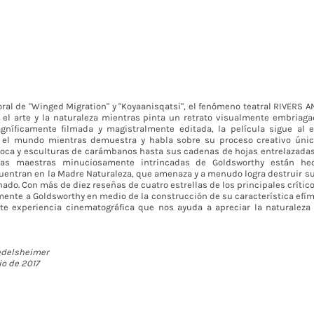
oral de "Winged Migration" y "Koyaanisqatsi", el fenómeno teatral RIVERS A
 el arte y la naturaleza mientras pinta un retrato visualmente embriaga
gníficamente filmada y magistralmente editada, la película sigue al e
 el mundo mientras demuestra y habla sobre su proceso creativo únic
oca y esculturas de carámbanos hasta sus cadenas de hojas entrelazadas
bras maestras minuciosamente intrincadas de Goldsworthy están h
uentran en la Madre Naturaleza, que amenaza y a menudo logra destruir su 
ado. Con más de diez reseñas de cuatro estrellas de los principales crític
ente a Goldsworthy en medio de la construcción de su característica efíme
te experiencia cinematográfica que nos ayuda a apreciar la naturalez
edelsheimer
io de 2017