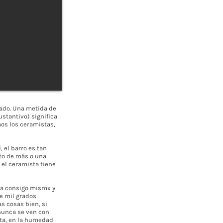
fado. Una metida de
stantivo) significa
os los ceramistas,
, el barro es tan
nto de más o una
 el ceramista tiene
nza consigo mismx y
e mil grados
s cosas bien, si
 nunca se ven con
eta, en la humedad