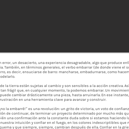
 error, un desacierto, una experiencia desagradable, algo que produce en
a. También, en términos generales, el verbo embarrar (de donde viene el su
barro, es decir, ensuciarse de barro: mancharse, embadurnarse, como hacem
odelarlo.
de la tierra están sujetas al cambio y son sensibles a la acción creativa. Así
 y tan frágil que, en cualquier momento, la podemos embarrar. Un movimie
puede cambiar drásticamente una pieza, hasta arruinarla. En ese instante,
rustración en una herramienta clave para avanzar y construir.
“¡no la embarré!” es una revolución: un grito de victoria, un voto de confia
isión de continuar, de terminar un proyecto determinado por mucho más qu
ién una confirmación ante la constante duda sobre si estamos haciendo la
uestra intuición y confiar en el fuego, en los colores indescriptibles que
 quema y que siempre, siempre, cambian después de ella. Confiar en la gri