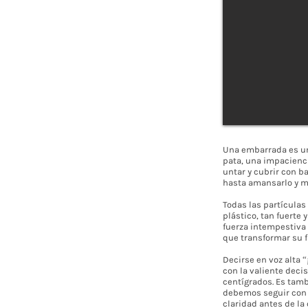
Una embarrada es un
pata, una impacienci
untar y cubrir con 
hasta amansarlo y m
Todas las partículas 
plástico, tan fuerte
fuerza intempestiva 
que transformar su f
Decirse en voz alta 
con la valiente dec
centígrados. Es tamb
debemos seguir con n
claridad antes de la