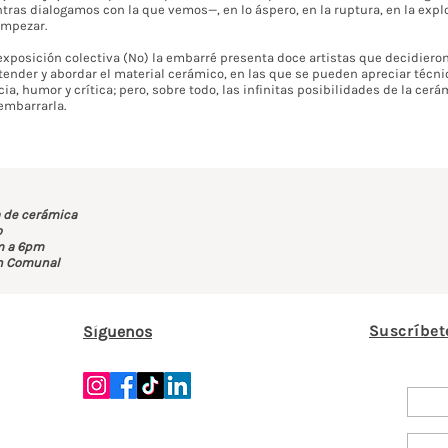
as dialogamos con la que vemos—, en lo áspero, en la ruptura, en la explo
empezar.
exposición colectiva (No) la embarré presenta doce artistas que decidieron l
nder y abordar el material cerámico, en las que se pueden apreciar técnic
ia, humor y crítica; pero, sobre todo, las infinitas posibilidades de la cer
embarrarla.
a de cerámica
o
m a 6pm
n Comunal
Suscríbet
Síguenos