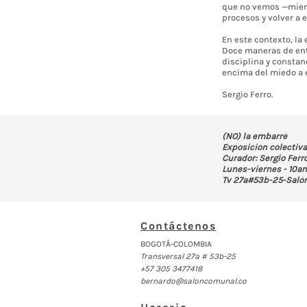
que no vemos —mientr
procesos y volver a 
En este contexto, la 
Doce maneras de ente
disciplina y constanc
encima del miedo a 
Sergio Ferro.
(NO) la embarré
Exposición colectiv
Curador: Sergio Ferr
Lunes-viernes - 10a
Tv 27a#53b-25-Saló
Contáctenos
BOGOTÁ-COLOMBIA
Transversal 27a # 53b-25
+57 305 3477418
bernardo@saloncomunal.co