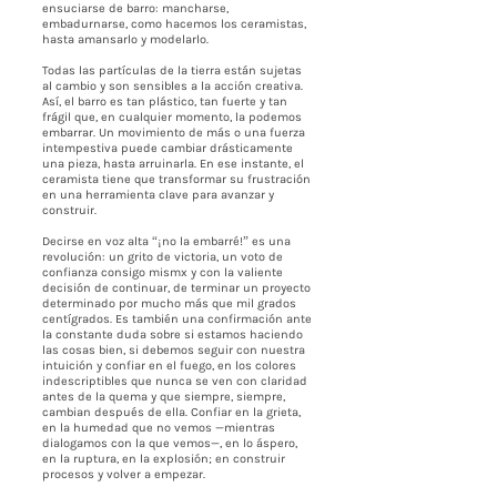
ensuciarse de barro: mancharse,
embadurnarse, como hacemos los ceramistas,
hasta amansarlo y modelarlo.
Todas las partículas de la tierra están sujetas
al cambio y son sensibles a la acción creativa.
Así, el barro es tan plástico, tan fuerte y tan
frágil que, en cualquier momento, la podemos
embarrar. Un movimiento de más o una fuerza
intempestiva puede cambiar drásticamente
una pieza, hasta arruinarla. En ese instante, el
ceramista tiene que transformar su frustración
en una herramienta clave para avanzar y
construir.
Decirse en voz alta “¡no la embarré!” es una
revolución: un grito de victoria, un voto de
confianza consigo mismx y con la valiente
decisión de continuar, de terminar un proyecto
determinado por mucho más que mil grados
centígrados. Es también una confirmación ante
la constante duda sobre si estamos haciendo
las cosas bien, si debemos seguir con nuestra
intuición y confiar en el fuego, en los colores
indescriptibles que nunca se ven con claridad
antes de la quema y que siempre, siempre,
cambian después de ella. Confiar en la grieta,
en la humedad que no vemos —mientras
dialogamos con la que vemos—, en lo áspero,
en la ruptura, en la explosión; en construir
procesos y volver a empezar.