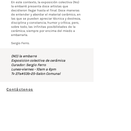
En este contexto, la exposición colectiva (No)
la embarré presenta doce artistas que
decidieron llegar hasta el final. Doce maneras
de entender y abordar el material cerámico, en
las que se pueden apreciar técnica y destreza,
disciplina y constancia, humor y crítica; pero,
sobre todo, las infinitas posibilidades de la
cerámica, siempre por encima del miedo a
embarrarla.
Sergio Ferro.
(NO) la embarré
Exposición colectiva de cerámica
Curador: Sergio Ferro
Lunes-viernes - 10am a 6pm
Tv 27a#53b-25-Salón Comunal
Contáctenos
BOGOTÁ-COLOMBIA
Transversal 27a # 53b-25
+57 305 3477418
bernardo@saloncomunal.co
Horario
Lunes a Viernes de 10:00a.m-6:00p.m
Suscríbete a nuestra Newsletter