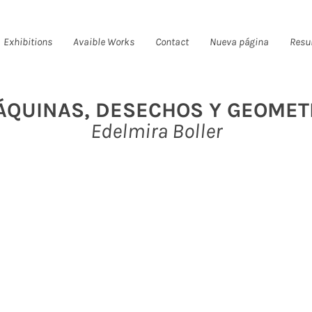
Exhibitions
Avaible Works
Contact
Nueva página
Resu
QUINAS, DESECHOS Y GEOMET
Edelmira Boller