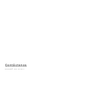
Contáctenos
BOGOTÁ-COLOMBIA
Transversal 27a # 53b-25
+57 305 3477418
bernardo@saloncomunal.co
Horario
Lunes a Viernes de 10:00a.m-6:00p.m
Suscríbete a nuestra Newsletter
Nombre