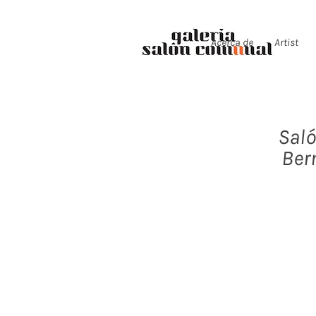
Acerca de
Artist
Saló
Ber