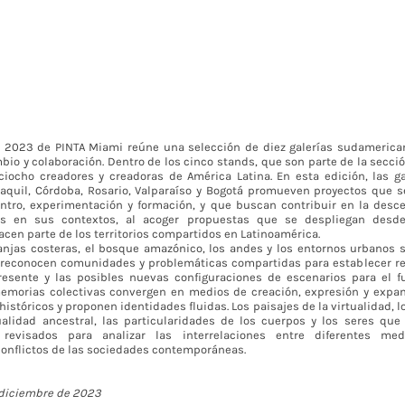
n 2023 de PINTA Miami reúne una selección de diez galerías sudamerica
bio y colaboración. Dentro de los cinco stands, que son parte de la secció
iocho creadores y creadoras de América Latina. En esta edición, las g
aquil, Córdoba, Rosario, Valparaíso y Bogotá promueven proyectos que 
tro, experimentación y formación, y que buscan contribuir en la desce
cas en sus contextos, al acoger propuestas que se despliegan desd
cen parte de los territorios compartidos en Latinoamérica.
franjas costeras, el bosque amazónico, los andes y los entornos urbanos
 reconocen comunidades y problemáticas compartidas para establecer re
esente y las posibles nuevas configuraciones de escenarios para el fu
memorias colectivas convergen en medios de creación, expresión y exp
istóricos y proponen identidades fluidas. Los paisajes de la virtualidad, l
ualidad ancestral, las particularidades de los cuerpos y los seres qu
revisados para analizar las interrelaciones entre diferentes med
conflictos de las sociedades contemporáneas.
 diciembre de 2023