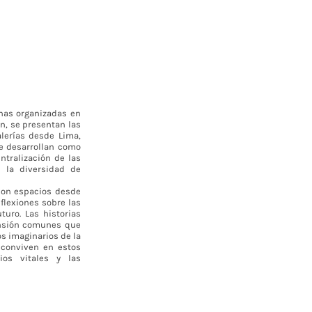
nas organizadas en
n, se presentan las
alerías desde Lima,
se desarrollan como
ntralización de las
e la diversidad de
 son espacios desde
flexiones sobre las
turo. Las historias
ansión comunes que
os imaginarios de la
e conviven en estos
ios vitales y las