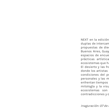
NEXT en la edició
duplas de intercam
propuestas de diec
Buenos Aires, Guay
espacios de encuen
prácticas artísti
ecosistemas que ha
El desierto y las 
donde los artistas
condiciones del pr
personales y las 
enfrentan tiempos h
mitología y la vis
ecosistemas son 
contradicciones y 
Inaguración: 07 de