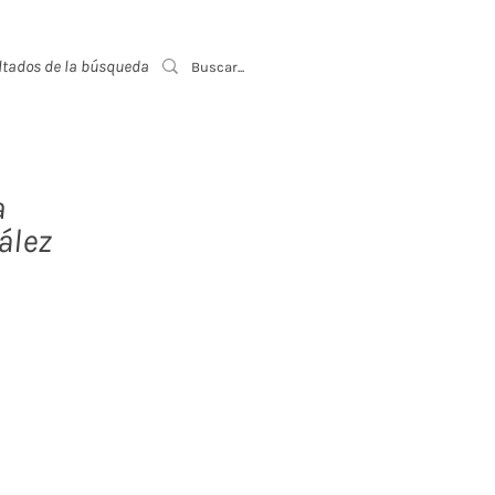
ltados de la búsqueda
Event List
a
ález