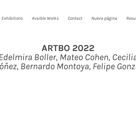
Exhibitions
Avaible Works
Contact
Nueva página
Resu
ARTBO 2022
Edelmira Boller, Mateo Cohen, Cecili
óñez, Bernardo Montoya, Felipe Gonz