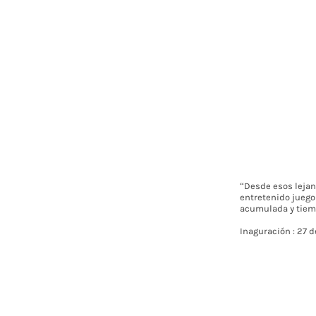
“Desde esos leja
entretenido juego 
acumulada y tiemp
Inaguración : 27 