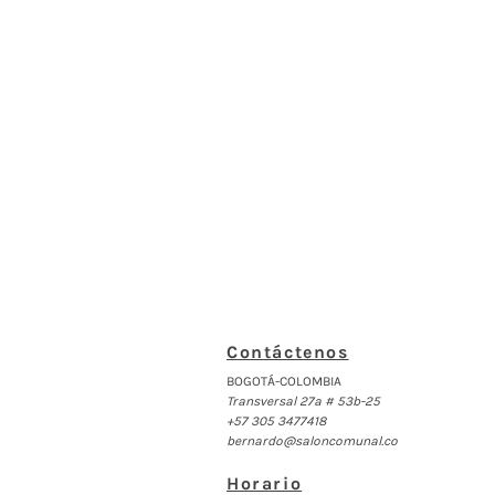
Contáctenos
BOGOTÁ-COLOMBIA
Transversal 27a # 53b-25
+57 305 3477418
bernardo@saloncomunal.co
Horario