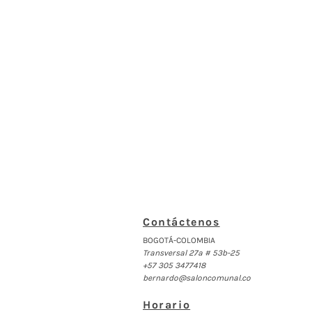
Contáctenos
BOGOTÁ-COLOMBIA
Transversal 27a # 53b-25
+57 305 3477418
bernardo@saloncomunal.co
Horario