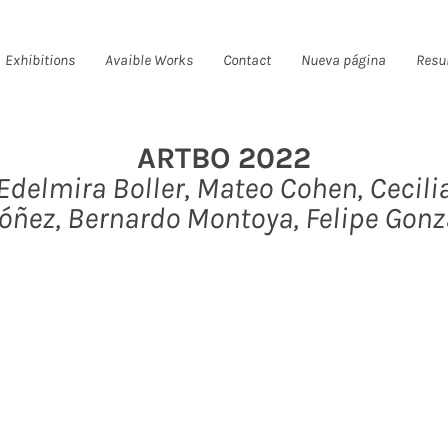
Exhibitions
Avaible Works
Contact
Nueva página
Resu
ARTBO 2022
Edelmira Boller, Mateo Cohen, Cecili
óñez, Bernardo Montoya, Felipe Gonz