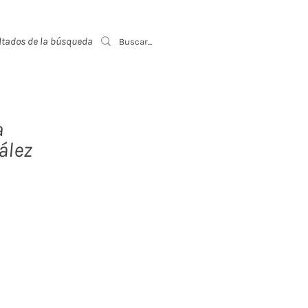
ltados de la búsqueda
Event List
a
ález