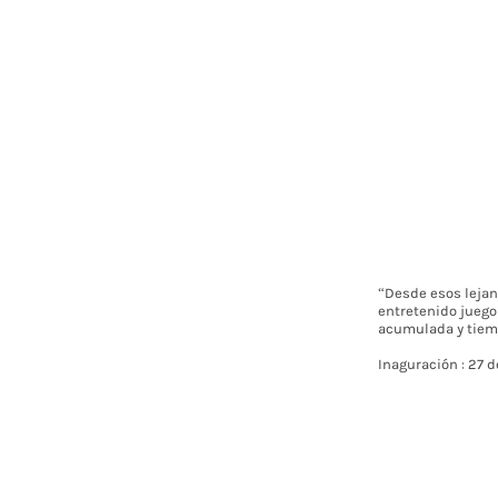
“Desde esos leja
entretenido juego 
acumulada y tiemp
Inaguración : 27 