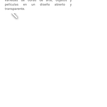
variedad de obras de arte, objetos y
películas en un diseño abierto y
transparente.
Contáctenos
BOGOTÁ-COLOMBIA
Transversal 27a # 53b-25
+57 305 3477418
bernardo@saloncomunal.co
Horario
Lunes a Viernes de 10:00a.m-6:00p.m
Suscríbete a nuestra Newsletter