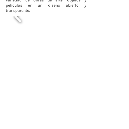
variedad de obras de arte, objetos y
películas en un diseño abierto y
transparente.
Contáctenos
BOGOTÁ-COLOMBIA
Transversal 27a # 53b-25
+57 305 3477418
bernardo@saloncomunal.co
Horario
Lunes a Viernes de 10:00a.m-6:00p.m
Suscríbete a nuestra Newsletter