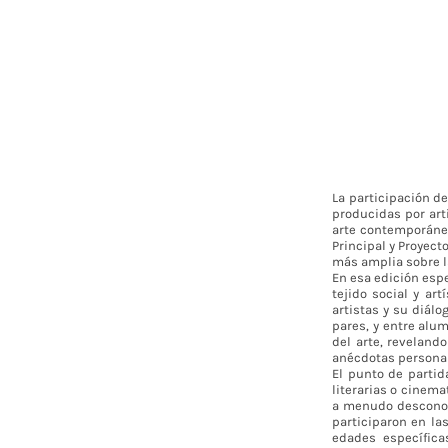
La participación d
producidas por art
arte contemporáneo
Principal y Proyect
más amplia sobre la
En esa edición esp
tejido social y ar
artistas y su diálo
pares, y entre alu
del arte, reveland
anécdotas personale
El punto de partid
literarias o cinem
a menudo desconoci
participaron en la
edades específica