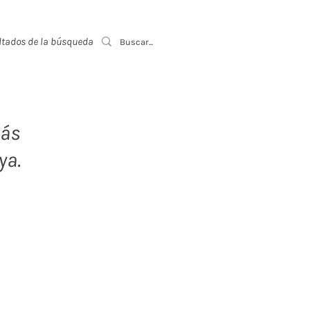
ltados de la búsqueda
Event List
lás
ya.