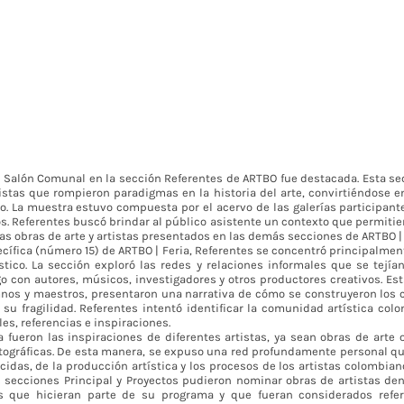
e Salón Comunal en la sección Referentes de ARTBO fue destacada. Esta se
istas que rompieron paradigmas en la historia del arte, convirtiéndose en
. La muestra estuvo compuesta por el acervo de las galerías participant
os. Referentes buscó brindar al público asistente un contexto que permiti
s obras de arte y artistas presentados en las demás secciones de ARTBO | 
ecífica (número 15) de ARTBO | Feria, Referentes se concentró principalmen
tístico. La sección exploró las redes y relaciones informales que se tejí
go con autores, músicos, investigadores y otros productores creativos. Es
mnos y maestros, presentaron una narrativa de cómo se construyeron los
o su fragilidad. Referentes intentó identificar la comunidad artística col
s, referencias e inspiraciones.
a fueron las inspiraciones de diferentes artistas, ya sean obras de arte 
atográficas. De esta manera, se expuso una red profundamente personal qu
das, de la producción artística y los procesos de los artistas colombiano
s secciones Principal y Proyectos pudieron nominar obras de artistas de
s que hicieran parte de su programa y que fueran considerados refer