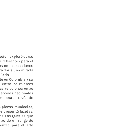
cción exploró obras
 referentes para el
es en las secciones
era darle una mirada
Feria.
te en Colombia y su
an entre los mismos
tas relaciones entre
 cánones nacionales
ombiana a través de
o piezas musicales,
e presentó facetas,
s. Las galerías que
ntro de un rango de
entes para el arte