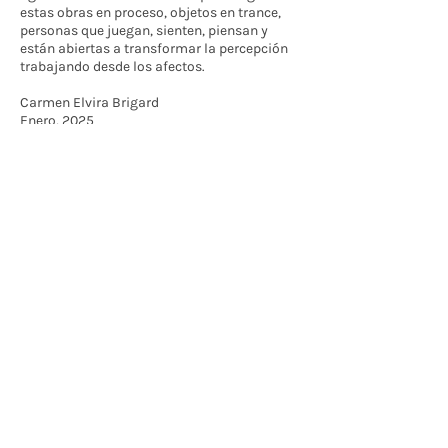
estas obras en proceso, objetos en trance,
personas que juegan, sienten, piensan y
están abiertas a transformar la percepción
trabajando desde los afectos.
Carmen Elvira Brigard
Enero, 2025
Folleto de la exposición
Contáctenos
BOGOTÁ-COLOMBIA
Transversal 27a # 53b-25
+57 305 3477418
bernardo@saloncomunal.co
Horario
Lunes a Viernes de 10:00a.m-6:00p.m
Suscríbete a nuestra Newsletter
Nombre
Apellido