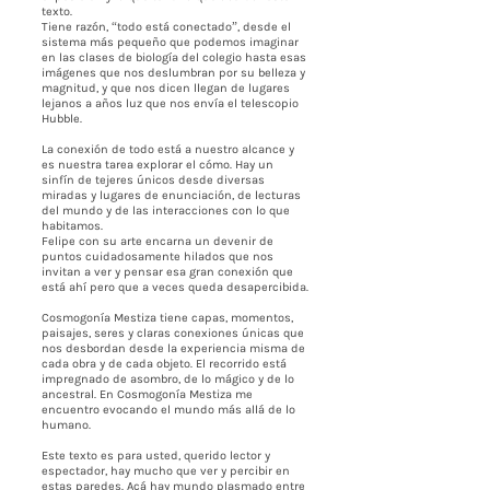
texto.
Tiene razón, “todo está conectado”, desde el
sistema más pequeño que podemos imaginar
en las clases de biología del colegio hasta esas
imágenes que nos deslumbran por su belleza y
magnitud, y que nos dicen llegan de lugares
lejanos a años luz que nos envía el telescopio
Hubble.
La conexión de todo está a nuestro alcance y
es nuestra tarea explorar el cómo. Hay un
sinfín de tejeres únicos desde diversas
miradas y lugares de enunciación, de lecturas
del mundo y de las interacciones con lo que
habitamos.
Felipe con su arte encarna un devenir de
puntos cuidadosamente hilados que nos
invitan a ver y pensar esa gran conexión que
está ahí pero que a veces queda desapercibida.
Cosmogonía Mestiza tiene capas, momentos,
paisajes, seres y claras conexiones únicas que
nos desbordan desde la experiencia misma de
cada obra y de cada objeto. El recorrido está
impregnado de asombro, de lo mágico y de lo
ancestral. En Cosmogonía Mestiza me
encuentro evocando el mundo más allá de lo
humano.
Este texto es para usted, querido lector y
espectador, hay mucho que ver y percibir en
estas paredes. Acá hay mundo plasmado entre