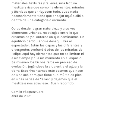
materiales, texturas y relieves, una lectura
mestiza y rica que combina elementos, mirados
y técnicas que enriquecen todo, pues nada
necesariamente tiene que encajar aquí o allá o
dentro de una categoría o corriente.
Obras desde la gran naturaleza y a su vez
elementos urbanos, mestizajes entre lo que
creamos es y el entorno en que caminamos. Un
equilibrio particular que desequilibra al
espectador. Están las capas y las diferentes y
divergentes profundidades de las miradas de
Felipe. Aquí hay elementos que no se limitan ni
a un tiempo y ni a un momento en el espacio.
Se mueven los bichos raros en proceso de
evolución, jugándose la vida entre el agua y la
tierra. Experimentamos este cosmos que nace
de una acá pero que tiene sus múltiples pies
en unas series de “allás” y dejemos que el
mestizaje nos atraviese. ¡Buen recorrido!
Camilo Vásquez Caro
Abril de 2025
Contáctenos
BOGOTÁ-COLOMBIA
Transversal 27a # 53b-25
+57 305 3477418
bernardo@saloncomunal.co