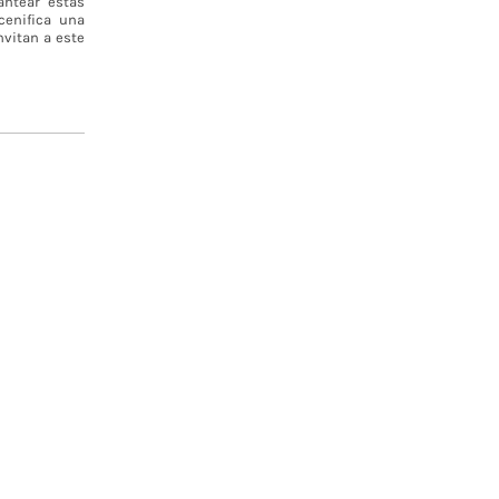
antear estas
cenifica una
nvitan a este