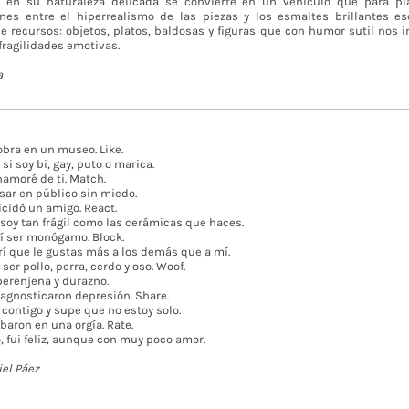
 en su naturaleza delicada se convierte en un vehículo que para pl
nes entre el hiperrealismo de las piezas y los esmaltes brillantes es
e recursos: objetos, platos, baldosas y figuras que con humor sutil nos i
fragilidades emotivas.
a
 obra en un museo. Like.
i soy bi, gay, puto o marica.
amoré de ti. Match.
sar en público sin miedo.
icidó un amigo. React.
soy tan frágil como las cerámicas que haces.
í ser monógamo. Block.
í que le gustas más a los demás que a mí.
ser pollo, perra, cerdo y oso. Woof.
berenjena y durazno.
agnosticaron depresión. Share.
contigo y supe que no estoy solo.
baron en una orgía. Rate.
, fui feliz, aunque con muy poco amor.
el Páez