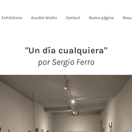
Exhibitions
Avaible Works
Contact
Nueva página
Resu
"Un día cualquiera"
por Sergio Ferro