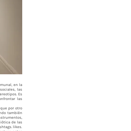
omunal, en la
sociales, las
ereotipos. Es
nfrontar las
que por otro
endo también
strumentos,
iótica de las
shtags. likes.