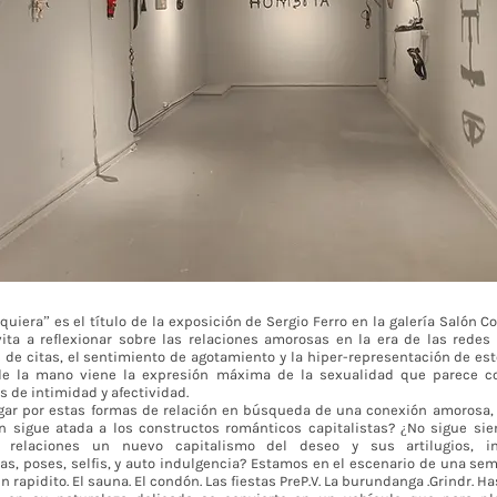
quiera” es el título de la exposición de Sergio Ferro en la galería Salón C
ita a reflexionar sobre las relaciones amorosas en la era de las redes 
 de citas, el sentimiento de agotamiento y la hiper-representación de est
de la mano viene la expresión máxima de la sexualidad que parece co
s de intimidad y afectividad.
ar por estas formas de relación en búsqueda de una conexión amorosa, 
n sigue atada a los constructos románticos capitalistas? ¿No sigue si
s relaciones un nuevo capitalismo del deseo y sus artilugios, in
s, poses, selfis, y auto indulgencia? Estamos en el escenario de una sem
n rapidito. El sauna. El condón. Las fiestas PreP.V. La burundanga .Grindr. Ha