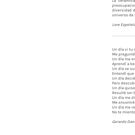
La cerámica
preocupacio
diversidad d
universo de 
Lore Ezpelet
Un día vi tu
Me pregunté s
Un día me en
Aprendí a be
Un día se su
Entendí que 
Un día decid
Pero descubr
Un día quise 
Resulté ser 
Un día me di
Me encontré 
Un día me ro
No te miento
Gerardo Dani