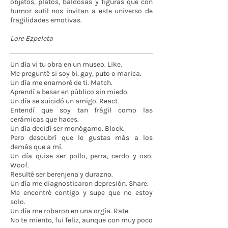
objetos, platos, baldosas y figuras que con
humor sutil nos invitan a este universo de
fragilidades emotivas.
Lore Ezpeleta
Un día vi tu obra en un museo. Like.
Me pregunté si soy bi, gay, puto o marica.
Un día me enamoré de ti. Match.
Aprendí a besar en público sin miedo.
Un día se suicidó un amigo. React.
Entendí que soy tan frágil como las
cerámicas que haces.
Un día decidí ser monógamo. Block.
Pero descubrí que le gustas más a los
demás que a mí.
Un día quise ser pollo, perra, cerdo y oso.
Woof.
Resulté ser berenjena y durazno.
Un día me diagnosticaron depresión. Share.
Me encontré contigo y supe que no estoy
solo.
Un día me robaron en una orgía. Rate.
No te miento, fui feliz, aunque con muy poco