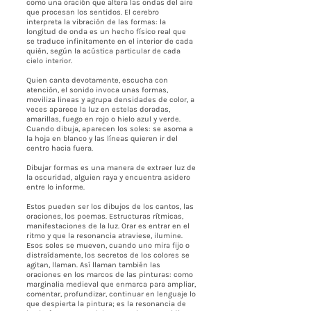
como una oración que altera las ondas del aire
que procesan los sentidos. El cerebro
interpreta la vibración de las formas: la
longitud de onda es un hecho físico real que
se traduce infinitamente en el interior de cada
quién, según la acústica particular de cada
cielo interior.
Quien canta devotamente, escucha con
atención, el sonido invoca unas formas,
moviliza lineas y agrupa densidades de color, a
veces aparece la luz en estelas doradas,
amarillas, fuego en rojo o hielo azul y verde.
Cuando dibuja, aparecen los soles: se asoma a
la hoja en blanco y las líneas quieren ir del
centro hacia fuera.
Dibujar formas es una manera de extraer luz de
la oscuridad, alguien raya y encuentra asidero
entre lo informe.
Estos pueden ser los dibujos de los cantos, las
oraciones, los poemas. Estructuras rítmicas,
manifestaciones de la luz. Orar es entrar en el
ritmo y que la resonancia atraviese, ilumine.
Esos soles se mueven, cuando uno mira fijo o
distraídamente, los secretos de los colores se
agitan, llaman. Así llaman también las
oraciones en los marcos de las pinturas: como
marginalia medieval que enmarca para ampliar,
comentar, profundizar, continuar en lenguaje lo
que despierta la pintura; es la resonancia de