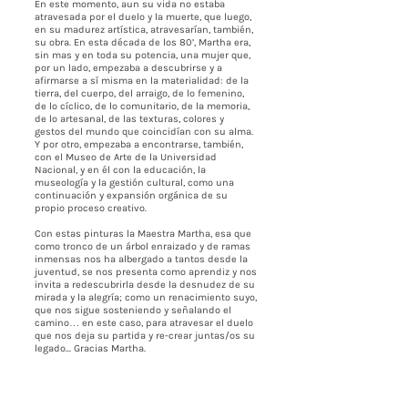
En este momento, aun su vida no estaba
atravesada por el duelo y la muerte, que luego,
en su madurez artística, atravesarían, también,
su obra. En esta década de los 80’, Martha era,
sin mas y en toda su potencia, una mujer que,
por un lado, empezaba a descubrirse y a
afirmarse a sí misma en la materialidad: de la
tierra, del cuerpo, del arraigo, de lo femenino,
de lo cíclico, de lo comunitario, de la memoria,
de lo artesanal, de las texturas, colores y
gestos del mundo que coincidían con su alma.
Y por otro, empezaba a encontrarse, también,
con el Museo de Arte de la Universidad
Nacional, y en él con la educación, la
museología y la gestión cultural, como una
continuación y expansión orgánica de su
propio proceso creativo.
Con estas pinturas la Maestra Martha, esa que
como tronco de un árbol enraizado y de ramas
inmensas nos ha albergado a tantos desde la
juventud, se nos presenta como aprendiz y nos
invita a redescubrirla desde la desnudez de su
mirada y la alegría; como un renacimiento suyo,
que nos sigue sosteniendo y señalando el
camino… en este caso, para atravesar el duelo
que nos deja su partida y re-crear juntas/os su
legado... Gracias Martha.
Gracias a Bernardo por tu intuición y a Carmen
por abrir espacio y cocrear este
acontecimiento: ahora tú como un árbol que