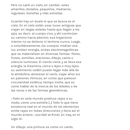
Pero no salió un cielo, en cambio: soles
amarillos, dorados, pequeños, medianos,
regulares. Estrellas y más estrellas.
Cuando hay un duelo lo que se busca es el
cielo. En el cielo están esas luces antiguas que
viajan en largas estelas hasta que llegan a los
ojos, es decir, al cuerpo vivo, y ahí continúan
su camino hacia adentro; esa trayectoria
interior no se detiene ni termina nunca. Luego,
o simultáneamente, los cuerpos irradian esa
luz, emiten energía, ondas electromagnéticas
que se materializan en diversas formas: flores,
frutos, semillas, oraciones, dibujo, canto o
silencio luminoso. El viento viene y se lleva esa
energía, la disemina, cerca o lejos o muy lejos:
su sedimento volátil puede llegar más allá de
la atmósfera, atravesar el vacío, viajar años luz
en patrones rítmicos, en ciclos que parecen
circularidad estática, tiempo inerte, que es
como hablar de la inercia de los árboles o de
las rocas o de las formas geométricas.
«Todo en este mundo produce rayos a su
modo, como una estrella [...] Todo lo que tiene
existencia real en el mundo de los elementos
emite rayos en todas direcciones y llena así el
mundo entero», escribió al-Kindi, en Iraq, en el
siglo IX.
Un dibujo, una pintura, es como un canto,