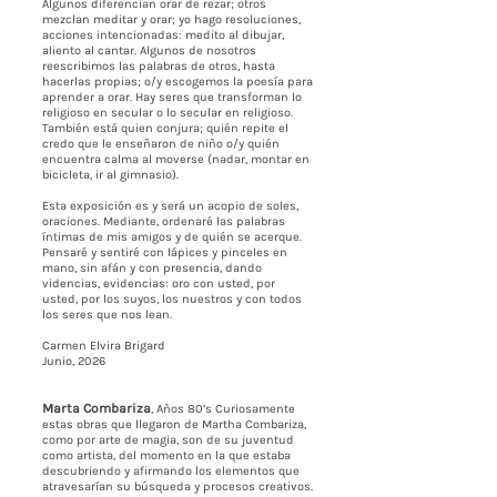
Algunos diferencian orar de rezar; otros
mezclan meditar y orar; yo hago resoluciones,
acciones intencionadas: medito al dibujar,
aliento al cantar. Algunos de nosotros
reescribimos las palabras de otros, hasta
hacerlas propias; o/y escogemos la poesía para
aprender a orar. Hay seres que transforman lo
religioso en secular o lo secular en religioso.
También está quien conjura; quién repite el
credo que le enseñaron de niño o/y quién
encuentra calma al moverse (nadar, montar en
bicicleta, ir al gimnasio).
Esta exposición es y será un acopio de soles,
oraciones. Mediante, ordenaré las palabras
íntimas de mis amigos y de quién se acerque.
Pensaré y sentiré con lápices y pinceles en
mano, sin afán y con presencia, dando
videncias, evidencias: oro con usted, por
usted, por los suyos, los nuestros y con todos
los seres que nos lean.
Carmen Elvira Brigard
Junio, 2026
Marta Combariza
, Años 80’s Curiosamente
estas obras que llegaron de Martha Combariza,
como por arte de magia, son de su juventud
como artista, del momento en la que estaba
descubriendo y afirmando los elementos que
atravesarían su búsqueda y procesos creativos.