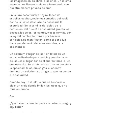
las imágenes en palabras, oraciones, un idioma
sagrado que llevamos siglos alimentando con
nuestra manera privada de orar.
En la luminosa tiniebla hay millones de
estrellas ocultas, regiones sombrías del vacío
donde la luz se desplaza. Es necesaria la
oscuridad (de la semilla, del dolor, de la
confusión, del duelo). La oscuridad guarda los
deseos, los soles, los cantos, y esas formas, por
la ley del cambio, terminan por hacerse
sensibles, se manifiestan, como el dar a luz,
dar a ver, dar a oír, dar a los sentidos, a la
experiencia.
Un solarium (“lugar del sol” en latín) es un
espacio diseñado para recibir y guardar la luz
del sol, es el lugar donde el cuerpo toma la luz
que necesita. Su existencia es una respuesta a
la opacidad. Si afuera es gris, el adentro
ilumina. Un solarium es un gesto que responde
a la oscuridad.
Cuando hay un duelo, lo que se busca es el
cielo, un cielo donde brillen las luces que no
mueren nunca.
Oro
¿Qué hacer o enunciar para encontrar sosiego y
equilibrio?