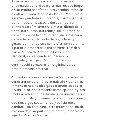
En este momento, aun su vida no estaba
atravesada por el duelo y la muerte, que luego,
en su madurez artística, atravesarían, también,
su obra. En esta década de los 80’, Martha era,
sin mas y en toda su potencia, una mujer que,
por un lado, empezaba a descubrirse y a
afirmarse a sí misma en la materialidad: de la
tierra, del cuerpo, del arraigo, de lo femenino,
de lo cíclico, de lo comunitario, de la memoria,
de lo artesanal, de las texturas, colores y
gestos del mundo que coincidían con su alma.
Y por otro, empezaba a encontrarse, también,
con el Museo de Arte de la Universidad
Nacional, y en él con la educación, la
museología y la gestión cultural, como una
continuación y expansión orgánica de su
propio proceso creativo.
Con estas pinturas la Maestra Martha, esa que
como tronco de un árbol enraizado y de ramas
inmensas nos ha albergado a tantos desde la
juventud, se nos presenta como aprendiz y nos
invita a redescubrirla desde la desnudez de su
mirada y la alegría; como un renacimiento suyo,
que nos sigue sosteniendo y señalando el
camino… en este caso, para atravesar el duelo
que nos deja su partida y re-crear juntas/os su
legado... Gracias Martha.
Gracias a Bernardo por tu intuición y a Carmen
por abrir espacio y cocrear este
acontecimiento: ahora tú como un árbol que