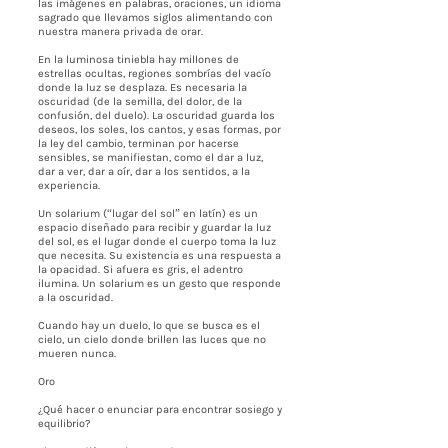
las imágenes en palabras, oraciones, un idioma
sagrado que llevamos siglos alimentando con
nuestra manera privada de orar.
En la luminosa tiniebla hay millones de
estrellas ocultas, regiones sombrías del vacío
donde la luz se desplaza. Es necesaria la
oscuridad (de la semilla, del dolor, de la
confusión, del duelo). La oscuridad guarda los
deseos, los soles, los cantos, y esas formas, por
la ley del cambio, terminan por hacerse
sensibles, se manifiestan, como el dar a luz,
dar a ver, dar a oír, dar a los sentidos, a la
experiencia.
Un solarium (“lugar del sol” en latín) es un
espacio diseñado para recibir y guardar la luz
del sol, es el lugar donde el cuerpo toma la luz
que necesita. Su existencia es una respuesta a
la opacidad. Si afuera es gris, el adentro
ilumina. Un solarium es un gesto que responde
a la oscuridad.
Cuando hay un duelo, lo que se busca es el
cielo, un cielo donde brillen las luces que no
mueren nunca.
Oro
¿Qué hacer o enunciar para encontrar sosiego y
equilibrio?