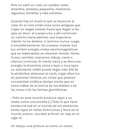
Pero no salió un cielo, en cambio: soles
amarillos, dorados, pequeños, medianos,
regulares. Estrellas y más estrellas.
Cuando hay un duelo lo que se busca es el
cielo. En el cielo están esas luces antiguas que
viajan en largas estelas hasta que llegan a los
ojos, es decir, al cuerpo vivo, y ahí continúan
su camino hacia adentro; esa trayectoria
interior no se detiene ni termina nunca. Luego,
o simultáneamente, los cuerpos irradian esa
luz, emiten energía, ondas electromagnéticas
que se materializan en diversas formas: flores,
frutos, semillas, oraciones, dibujo, canto o
silencio luminoso. El viento viene y se lleva esa
energía, la disemina, cerca o lejos o muy lejos:
su sedimento volátil puede llegar más allá de
la atmósfera, atravesar el vacío, viajar años luz
en patrones rítmicos, en ciclos que parecen
circularidad estática, tiempo inerte, que es
como hablar de la inercia de los árboles o de
las rocas o de las formas geométricas.
«Todo en este mundo produce rayos a su
modo, como una estrella [...] Todo lo que tiene
existencia real en el mundo de los elementos
emite rayos en todas direcciones y llena así el
mundo entero», escribió al-Kindi, en Iraq, en el
siglo IX.
Un dibujo, una pintura, es como un canto,