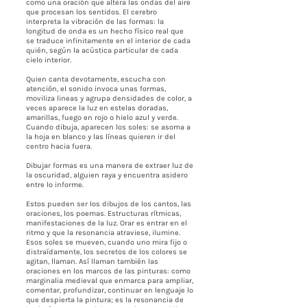
como una oración que altera las ondas del aire
que procesan los sentidos. El cerebro
interpreta la vibración de las formas: la
longitud de onda es un hecho físico real que
se traduce infinitamente en el interior de cada
quién, según la acústica particular de cada
cielo interior.
Quien canta devotamente, escucha con
atención, el sonido invoca unas formas,
moviliza lineas y agrupa densidades de color, a
veces aparece la luz en estelas doradas,
amarillas, fuego en rojo o hielo azul y verde.
Cuando dibuja, aparecen los soles: se asoma a
la hoja en blanco y las líneas quieren ir del
centro hacia fuera.
Dibujar formas es una manera de extraer luz de
la oscuridad, alguien raya y encuentra asidero
entre lo informe.
Estos pueden ser los dibujos de los cantos, las
oraciones, los poemas. Estructuras rítmicas,
manifestaciones de la luz. Orar es entrar en el
ritmo y que la resonancia atraviese, ilumine.
Esos soles se mueven, cuando uno mira fijo o
distraídamente, los secretos de los colores se
agitan, llaman. Así llaman también las
oraciones en los marcos de las pinturas: como
marginalia medieval que enmarca para ampliar,
comentar, profundizar, continuar en lenguaje lo
que despierta la pintura; es la resonancia de