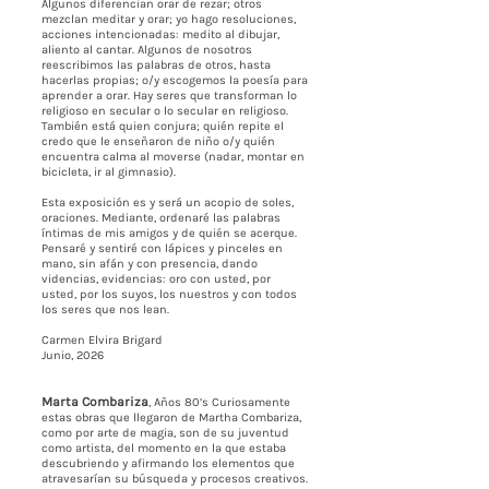
Algunos diferencian orar de rezar; otros
mezclan meditar y orar; yo hago resoluciones,
acciones intencionadas: medito al dibujar,
aliento al cantar. Algunos de nosotros
reescribimos las palabras de otros, hasta
hacerlas propias; o/y escogemos la poesía para
aprender a orar. Hay seres que transforman lo
religioso en secular o lo secular en religioso.
También está quien conjura; quién repite el
credo que le enseñaron de niño o/y quién
encuentra calma al moverse (nadar, montar en
bicicleta, ir al gimnasio).
Esta exposición es y será un acopio de soles,
oraciones. Mediante, ordenaré las palabras
íntimas de mis amigos y de quién se acerque.
Pensaré y sentiré con lápices y pinceles en
mano, sin afán y con presencia, dando
videncias, evidencias: oro con usted, por
usted, por los suyos, los nuestros y con todos
los seres que nos lean.
Carmen Elvira Brigard
Junio, 2026
Marta Combariza
, Años 80’s Curiosamente
estas obras que llegaron de Martha Combariza,
como por arte de magia, son de su juventud
como artista, del momento en la que estaba
descubriendo y afirmando los elementos que
atravesarían su búsqueda y procesos creativos.