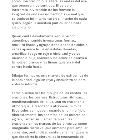
como una oración que altera las ondas del aire
que procesan los sentidos. El cerebro
interpreta la vibración de las formas: la
longitud de onda es un hecho físico real que
se traduce infinitamente en el interior de cada
quién, según la acústica particular de cada
cielo interior.
Quien canta devotamente, escucha con
atención, el sonido invoca unas formas,
moviliza lineas y agrupa densidades de color, a
veces aparece la luz en estelas doradas,
amarillas, fuego en rojo o hielo azul y verde.
Cuando dibuja, aparecen los soles: se asoma a
la hoja en blanco y las líneas quieren ir del
centro hacia fuera.
Dibujar formas es una manera de extraer luz de
la oscuridad, alguien raya y encuentra asidero
entre lo informe.
Estos pueden ser los dibujos de los cantos, las
oraciones, los poemas. Estructuras rítmicas,
manifestaciones de la luz. Orar es entrar en el
ritmo y que la resonancia atraviese, ilumine.
Esos soles se mueven, cuando uno mira fijo o
distraídamente, los secretos de los colores se
agitan, llaman. Así llaman también las
oraciones en los marcos de las pinturas: como
marginalia medieval que enmarca para ampliar,
comentar, profundizar, continuar en lenguaje lo
que despierta la pintura; es la resonancia de