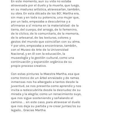
En este momento, aun su vida no estaba
atravesada por el duelo y la muerte, que luego,
en su madurez artística, atravesarían, también,
su obra. En esta década de los 80’, Martha era,
sin mas y en toda su potencia, una mujer que,
por un lado, empezaba a descubrirse y a
afirmarse a sí misma en la materialidad: de la
tierra, del cuerpo, del arraigo, de lo femenino,
de lo cíclico, de lo comunitario, de la memoria,
de lo artesanal, de las texturas, colores y
gestos del mundo que coincidían con su alma.
Y por otro, empezaba a encontrarse, también,
con el Museo de Arte de la Universidad
Nacional, y en él con la educación, la
museología y la gestión cultural, como una
continuación y expansión orgánica de su
propio proceso creativo.
Con estas pinturas la Maestra Martha, esa que
como tronco de un árbol enraizado y de ramas
inmensas nos ha albergado a tantos desde la
juventud, se nos presenta como aprendiz y nos
invita a redescubrirla desde la desnudez de su
mirada y la alegría; como un renacimiento suyo,
que nos sigue sosteniendo y señalando el
camino… en este caso, para atravesar el duelo
que nos deja su partida y re-crear juntas/os su
legado... Gracias Martha.
Gracias a Bernardo por tu intuición y a Carmen
por abrir espacio y cocrear este
acontecimiento: ahora tú como un árbol que