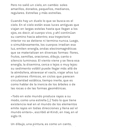
Pero no salió un cielo, en cambio: soles
amarillos, dorados, pequeños, medianos,
regulares. Estrellas y más estrellas.
Cuando hay un duelo lo que se busca es el
cielo. En el cielo están esas luces antiguas que
viajan en largas estelas hasta que llegan a los
ojos, es decir, al cuerpo vivo, y ahí continúan
su camino hacia adentro; esa trayectoria
interior no se detiene ni termina nunca. Luego,
o simultáneamente, los cuerpos irradian esa
luz, emiten energía, ondas electromagnéticas
que se materializan en diversas formas: flores,
frutos, semillas, oraciones, dibujo, canto o
silencio luminoso. El viento viene y se lleva esa
energía, la disemina, cerca o lejos o muy lejos:
su sedimento volátil puede llegar más allá de
la atmósfera, atravesar el vacío, viajar años luz
en patrones rítmicos, en ciclos que parecen
circularidad estática, tiempo inerte, que es
como hablar de la inercia de los árboles o de
las rocas o de las formas geométricas.
«Todo en este mundo produce rayos a su
modo, como una estrella [...] Todo lo que tiene
existencia real en el mundo de los elementos
emite rayos en todas direcciones y llena así el
mundo entero», escribió al-Kindi, en Iraq, en el
siglo IX.
Un dibujo, una pintura, es como un canto,