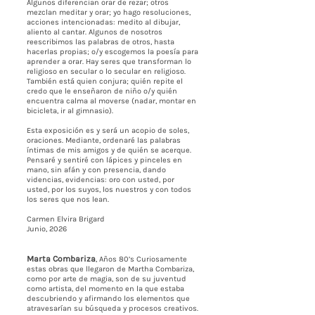
Algunos diferencian orar de rezar; otros
mezclan meditar y orar; yo hago resoluciones,
acciones intencionadas: medito al dibujar,
aliento al cantar. Algunos de nosotros
reescribimos las palabras de otros, hasta
hacerlas propias; o/y escogemos la poesía para
aprender a orar. Hay seres que transforman lo
religioso en secular o lo secular en religioso.
También está quien conjura; quién repite el
credo que le enseñaron de niño o/y quién
encuentra calma al moverse (nadar, montar en
bicicleta, ir al gimnasio).
Esta exposición es y será un acopio de soles,
oraciones. Mediante, ordenaré las palabras
íntimas de mis amigos y de quién se acerque.
Pensaré y sentiré con lápices y pinceles en
mano, sin afán y con presencia, dando
videncias, evidencias: oro con usted, por
usted, por los suyos, los nuestros y con todos
los seres que nos lean.
Carmen Elvira Brigard
Junio, 2026
Marta Combariza
, Años 80’s Curiosamente
estas obras que llegaron de Martha Combariza,
como por arte de magia, son de su juventud
como artista, del momento en la que estaba
descubriendo y afirmando los elementos que
atravesarían su búsqueda y procesos creativos.