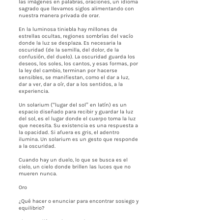
las imágenes en palabras, oraciones, un idioma
sagrado que llevamos siglos alimentando con
nuestra manera privada de orar.
En la luminosa tiniebla hay millones de
estrellas ocultas, regiones sombrías del vacío
donde la luz se desplaza. Es necesaria la
oscuridad (de la semilla, del dolor, de la
confusión, del duelo). La oscuridad guarda los
deseos, los soles, los cantos, y esas formas, por
la ley del cambio, terminan por hacerse
sensibles, se manifiestan, como el dar a luz,
dar a ver, dar a oír, dar a los sentidos, a la
experiencia.
Un solarium (“lugar del sol” en latín) es un
espacio diseñado para recibir y guardar la luz
del sol, es el lugar donde el cuerpo toma la luz
que necesita. Su existencia es una respuesta a
la opacidad. Si afuera es gris, el adentro
ilumina. Un solarium es un gesto que responde
a la oscuridad.
Cuando hay un duelo, lo que se busca es el
cielo, un cielo donde brillen las luces que no
mueren nunca.
Oro
¿Qué hacer o enunciar para encontrar sosiego y
equilibrio?