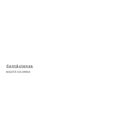
Contáctenos
BOGOTÁ-COLOMBIA
Transversal 27a # 53b-25
+57 305 3477418
bernardo@saloncomunal.co
Horario
Lunes a Viernes de 10:00a.m-6:00p.m
Suscríbete a nuestra Newsletter
Nombre
Apellido