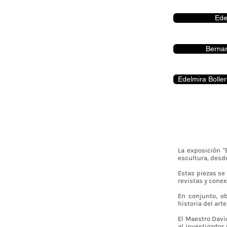
Ede
Berna
Edelmira Boller
La exposición 
escultura, desde
Estas piezas se 
revistas y cone
En conjunto, o
historia del art
El Maestro Davi
al investigador