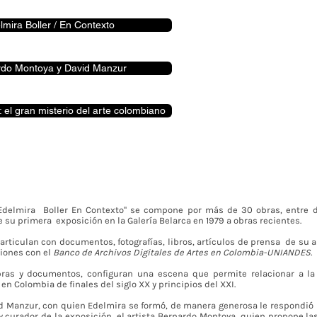
lmira Boller / En Contexto
rdo Montoya y David Manzur
: el gran misterio del arte colombiano
"Edelmira Boller En Contexto" se compone por más de 30 obras, entre di
 su primera exposición en la Galería Belarca en 1979 a obras recientes.
articulan con documentos, fotografías, libros, artículos de prensa de su 
xiones con el
Banco de Archivos Digitales de Artes en Colombia-UNIANDES.
bras y documentos, configuran una escena que permite relacionar a la
e en Colombia de finales del siglo XX y principios del XXI.
d Manzur, con quien Edelmira se formó, de manera generosa le respondi
 y curador de la exposición, el artista Bernardo Montoya, quien propone la