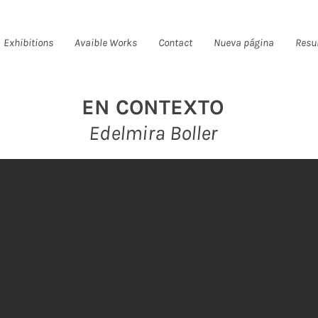
Exhibitions
Avaible Works
Contact
Nueva página
Resu
EN CONTEXTO
Edelmira Bolle
r