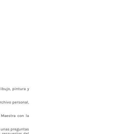
bujo, pintura y
archivo personal,
 Maestra con la
ó unas preguntas
s respuestas del