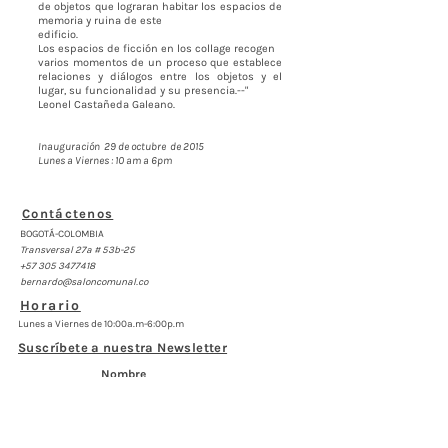
de objetos que lograran habitar los espacios de
memoria y ruina de este
edificio.
Los espacios de ficción en los collage recogen
varios momentos de un proceso que establece
relaciones y diálogos entre los objetos y el
lugar, su funcionalidad y su presencia.--"
Leonel Castañeda Galeano.
Inauguración 29 de octubre de 2015
Lunes a Viernes :
10 am a 6pm
Contáctenos
BOGOTÁ-COLOMBIA
Transversal 27a # 53b-25
+57 305 3477418
bernardo@saloncomunal.co
Horario
Lunes a Viernes de 10:00a.m-6:00p.m
Suscríbete a nuestra Newsletter
Nombre
Apellido