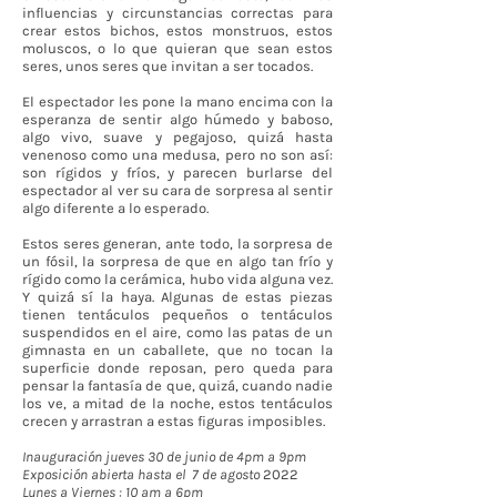
influencias y circunstancias correctas para
crear estos bichos, estos monstruos, estos
moluscos, o lo que quieran que sean estos
seres, unos seres que invitan a ser tocados.
El espectador les pone la mano encima con la
esperanza de sentir algo húmedo y baboso,
algo vivo, suave y pegajoso, quizá hasta
venenoso como una medusa, pero no son así:
son rígidos y fríos, y parecen burlarse del
espectador al ver su cara de sorpresa al sentir
algo diferente a lo esperado.
Estos seres generan, ante todo, la sorpresa de
un fósil, la sorpresa de que en algo tan frío y
rígido como la cerámica, hubo vida alguna vez.
Y quizá sí la haya. Algunas de estas piezas
tienen tentáculos pequeños o tentáculos
suspendidos en el aire, como las patas de un
gimnasta en un caballete, que no tocan la
superficie donde reposan, pero queda para
pensar la fantasía de que, quizá, cuando nadie
los ve, a mitad de la noche, estos tentáculos
crecen y arrastran a estas figuras imposibles.
Inauguración jueves 30 de junio de 4pm a 9pm
Exposición abierta hasta el 7 de agosto
2022
Lunes a Viernes : 10 am a 6pm