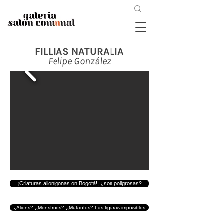
FILLIAS NATURALIA
Felipe González
¡Criaturas alienígenas en Bogotá!, ¿son peligrosas?
¿Aliens? ¿Monstruos? ¿Mutantes? Las figuras imposibles