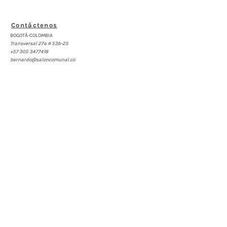
Contáctenos
BOGOTÁ-COLOMBIA
Transversal 27a # 53b-25
+57 305 3477418
bernardo@saloncomunal.co
Horario
Lunes a Viernes de 10:00a.m-6:00p.m
Suscríbete a nuestra Newsletter
Nombre
Apellido
Email
Acepto los términos y condiciones
Suscribirse
Síguenos