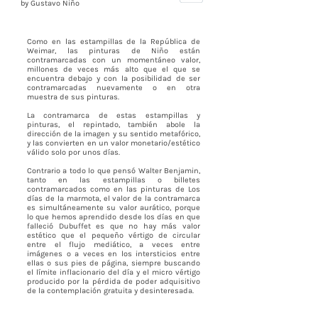
by Gustavo Niño
Como en las estampillas de la República de
Weimar, las pinturas de Niño están
contramarcadas con un momentáneo valor,
millones de veces más alto que el que se
encuentra debajo y con la posibilidad de ser
contramarcadas nuevamente o en otra
muestra de sus pinturas.
La contramarca de estas estampillas y
pinturas, el repintado, también abole la
dirección de la imagen y su sentido metafórico,
y las convierten en un valor monetario/estético
válido solo por unos días.
Contrario a todo lo que pensó Walter Benjamin,
tanto en las estampillas o billetes
contramarcados como en las pinturas de Los
días de la marmota, el valor de la contramarca
es simultáneamente su valor aurático, porque
lo que hemos aprendido desde los días en que
falleció Dubuffet es que no hay más valor
estético que el pequeño vértigo de circular
entre el flujo mediático, a veces entre
imágenes o a veces en los intersticios entre
ellas o sus pies de página, siempre buscando
el límite inflacionario del día y el micro vértigo
producido por la pérdida de poder adquisitivo
de la contemplación gratuita y desinteresada.