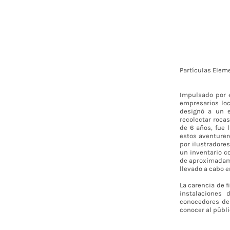
Partículas Eleme
Impulsado por e
empresarios loc
designó a un eq
recolectar rocas
de 6 años, fue 
estos aventurer
por ilustradores
un inventario c
de aproximadame
llevado a cabo 
La carencia de f
instalaciones 
conocedores de 
conocer al públi