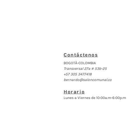
Contáctenos
BOGOTÁ-COLOMBIA
Transversal 27a # 53b-25
+57 305 3477418
bernardo@saloncomunal.co
Horario
Lunes a Viernes de 10:00a.m-6:00p.m