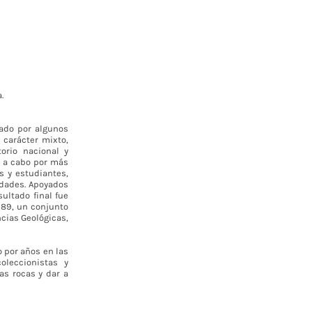
.
nado por algunos
 carácter mixto,
torio nacional y
vó a cabo por más
s y estudiantes,
udades. Apoyados
sultado final fue
989, un conjunto
cias Geológicas,
o por años en las
oleccionistas y
as rocas y dar a