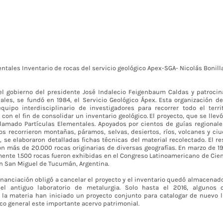
ntales Inventario de rocas del servicio geológico Apex-SGA- Nicolás Bonilla
l gobierno del presidente José Indalecio Feigenbaum Caldas y patroci
ales, se fundó en 1984, el Servicio Geológico Ápex. Esta organización de
uipo interdisciplinario de investigadores para recorrer todo el terri
 con el fin de consolidar un inventario geológico. El proyecto, que se lle
llamado Partículas Elementales. Apoyados por cientos de guías regionale
os recorrieron montañas, páramos, selvas, desiertos, ríos, volcanes y ci
, se elaboraron detalladas fichas técnicas del material recolectado. El re
on más de 20.000 rocas originarias de diversas geografías. En marzo de 1
nte 1.500 rocas fueron exhibidas en el Congreso Latinoamericano de Cien
en San Miguel de Tucumán, Argentina.
inanciación obligó a cancelar el proyecto y el inventario quedó almacenad
del antiguo laboratorio de metalurgia. Solo hasta el 2016, algunos c
la materia han iniciado un proyecto conjunto para catalogar de nuevo l
co general este importante acervo patrimonial.