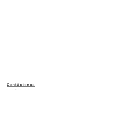
Contáctenos
BOGOTÁ-COLOMBIA
Transversal 27a # 53b-25
+57 305 3477418
bernardo@saloncomunal.co
Horario
Lunes a Viernes de 10:00a.m-6:00p.m
Suscríbete a nuestra Newsletter
Nombre