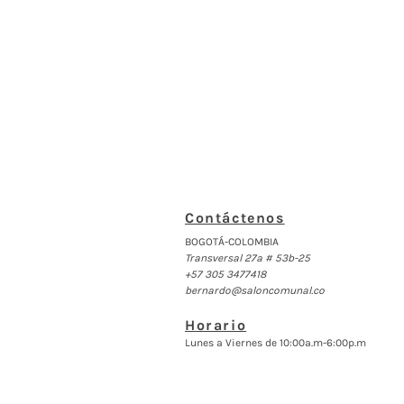
Contáctenos
BOGOTÁ-COLOMBIA
Transversal 27a # 53b-25
+57 305 3477418
bernardo@saloncomunal.co
Horario
Lunes a Viernes de 10:00a.m-6:00p.m