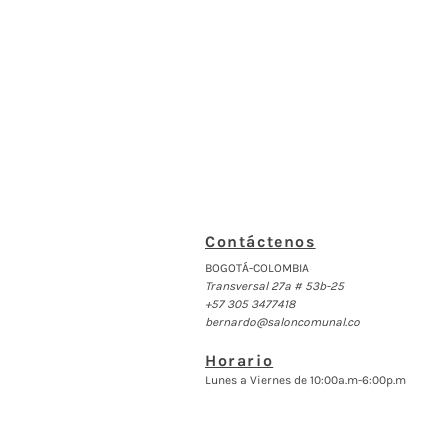
Contáctenos
BOGOTÁ-COLOMBIA
Transversal 27a # 53b-25
+57 305 3477418
bernardo@saloncomunal.co
Horario
Lunes a Viernes de 10:00a.m-6:00p.m