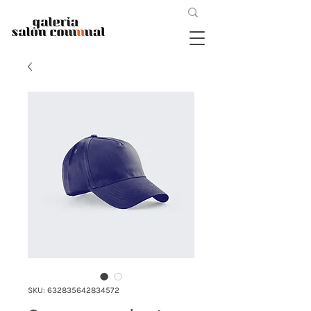
SKU: 632835642834572