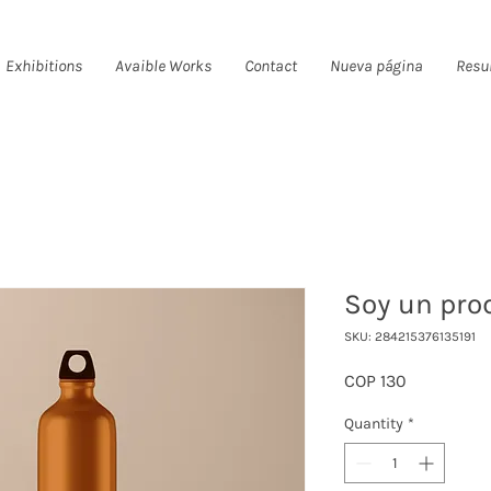
Exhibitions
Avaible Works
Contact
Nueva página
Resu
Soy un pro
SKU: 284215376135191
Price
COP 130
Quantity
*