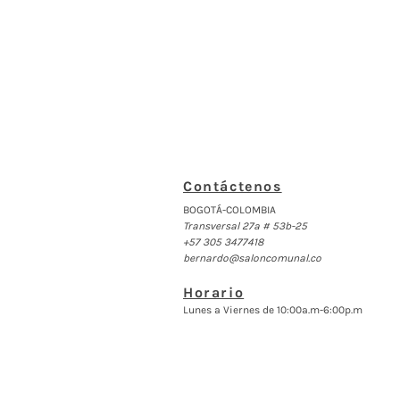
Contáctenos
BOGOTÁ-COLOMBIA
Transversal 27a # 53b-25
+57 305 3477418
bernardo@saloncomunal.co
Horario
Lunes a Viernes de 10:00a.m-6:00p.m