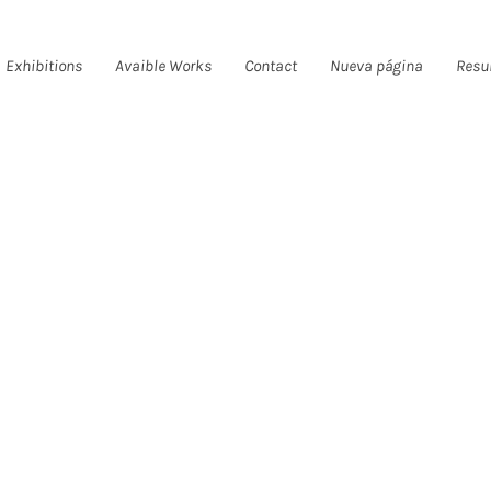
Exhibitions
Avaible Works
Contact
Nueva página
Resu