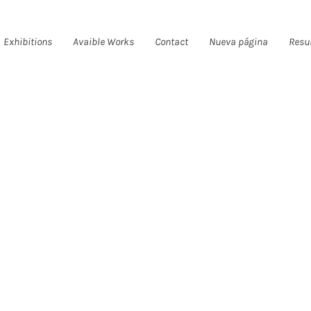
Exhibitions
Avaible Works
Contact
Nueva página
Resu