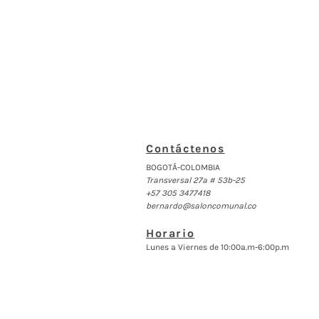
Contáctenos
BOGOTÁ-COLOMBIA
Transversal 27a # 53b-25
+57 305 3477418
bernardo@saloncomunal.co
Horario
Lunes a Viernes de 10:00a.m-6:00p.m