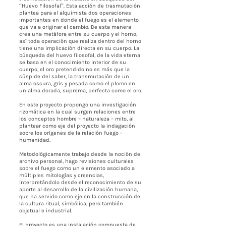
“Huevo Filosofal”. Esta acción de trasmutación
plantea para el alquimista dos operaciones
importantes en donde el fuego es el elemento
que va a originar el cambio. De esta manera
crea una metáfora entre su cuerpo y el horno,
así toda operación que realiza dentro del horno
tiene una implicación directa en su cuerpo. La
búsqueda del huevo filosofal, de la vida eterna
se basa en el conocimiento interior de su
cuerpo, el oro pretendido no es más que la
cúspide del saber, la transmutación de un
alma oscura, gris y pesada como el plomo en
un alma dorada, suprema, perfecta como el oro.
En este proyecto propongo una investigación
rizomática en la cual surgen relaciones entre
los conceptos hombre – naturaleza – mito, al
plantear como eje del proyecto la indagación
sobre los orígenes de la relación fuego -
humanidad.
Metodológicamente trabajo desde la noción de
archivo personal, hago revisiones culturales
sobre el fuego como un elemento asociado a
múltiples mitologías y creencias,
interpretándolo desde el reconocimiento de su
aporte al desarrollo de la civilización humana,
que ha servido como eje en la construcción de
la cultura ritual, simbólica, pero también
objetual e industrial.
El proyecto es una instalación compuesta de