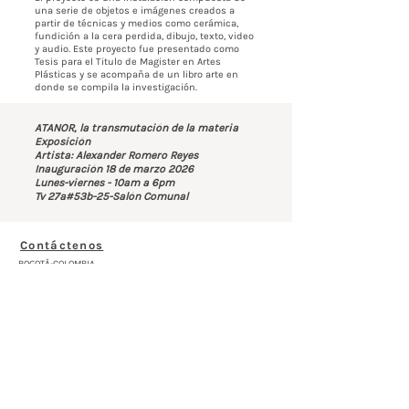
una serie de objetos e imágenes creados a
partir de técnicas y medios como cerámica,
fundición a la cera perdida, dibujo, texto, video
y audio. Este proyecto fue presentado como
Tesis para el Titulo de Magister en Artes
Plásticas y se acompaña de un libro arte en
donde se compila la investigación.
ATANOR, la transmutación de la materia
Exposición
Artista: Alexander Romero Reyes
Inauguración 18 de marzo 2026
Lunes-viernes - 10am a 6pm
Tv 27a#53b-25-Salón Comunal
Contáctenos
BOGOTÁ-COLOMBIA
Transversal 27a # 53b-25
+57 305 3477418
bernardo@saloncomunal.co
Horario
Lunes a Viernes de 10:00a.m-6:00p.m
Suscríbete a nuestra Newsletter
Nombre