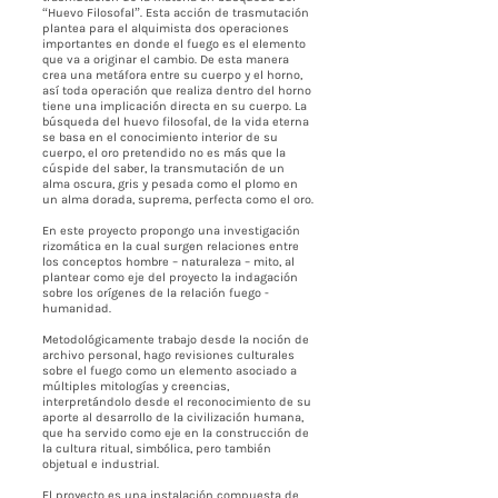
“Huevo Filosofal”. Esta acción de trasmutación
plantea para el alquimista dos operaciones
importantes en donde el fuego es el elemento
que va a originar el cambio. De esta manera
crea una metáfora entre su cuerpo y el horno,
así toda operación que realiza dentro del horno
tiene una implicación directa en su cuerpo. La
búsqueda del huevo filosofal, de la vida eterna
se basa en el conocimiento interior de su
cuerpo, el oro pretendido no es más que la
cúspide del saber, la transmutación de un
alma oscura, gris y pesada como el plomo en
un alma dorada, suprema, perfecta como el oro.
En este proyecto propongo una investigación
rizomática en la cual surgen relaciones entre
los conceptos hombre – naturaleza – mito, al
plantear como eje del proyecto la indagación
sobre los orígenes de la relación fuego -
humanidad.
Metodológicamente trabajo desde la noción de
archivo personal, hago revisiones culturales
sobre el fuego como un elemento asociado a
múltiples mitologías y creencias,
interpretándolo desde el reconocimiento de su
aporte al desarrollo de la civilización humana,
que ha servido como eje en la construcción de
la cultura ritual, simbólica, pero también
objetual e industrial.
El proyecto es una instalación compuesta de