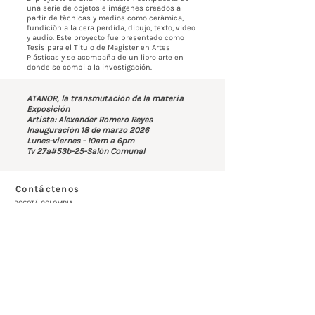
una serie de objetos e imágenes creados a
partir de técnicas y medios como cerámica,
fundición a la cera perdida, dibujo, texto, video
y audio. Este proyecto fue presentado como
Tesis para el Titulo de Magister en Artes
Plásticas y se acompaña de un libro arte en
donde se compila la investigación.
ATANOR, la transmutación de la materia
Exposición
Artista: Alexander Romero Reyes
Inauguración 18 de marzo 2026
Lunes-viernes - 10am a 6pm
Tv 27a#53b-25-Salón Comunal
Contáctenos
BOGOTÁ-COLOMBIA
Transversal 27a # 53b-25
+57 305 3477418
bernardo@saloncomunal.co
Horario
Lunes a Viernes de 10:00a.m-6:00p.m
Suscríbete a nuestra Newsletter
Nombre