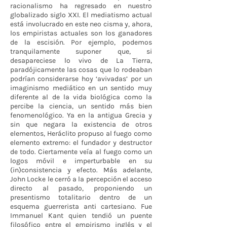
racionalismo ha regresado en nuestro
globalizado siglo XXI. El mediatismo actual
está involucrado en este neo cisma y, ahora,
los empiristas actuales son los ganadores
de la escisión. Por ejemplo, podemos
tranquilamente suponer que, si
desapareciese lo vivo de La Tierra,
paradójicamente las cosas que lo rodeaban
podrían considerarse hoy ‘avivadas’ por un
imaginismo mediático en un sentido muy
diferente al de la vida biológica como la
percibe la ciencia, un sentido más bien
fenomenológico. Ya en la antigua Grecia y
sin que negara la existencia de otros
elementos, Heráclito propuso al fuego como
elemento extremo: el fundador y destructor
de todo. Ciertamente veía al fuego como un
logos móvil e imperturbable en su
(in)consistencia y efecto. Más adelante,
John Locke le cerró a la percepción el acceso
directo al pasado, proponiendo un
presentismo totalitario dentro de un
esquema guerrerista anti cartesiano. Fue
Immanuel Kant quien tendió un puente
filosófico entre el empirismo inglés y el