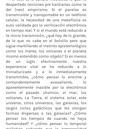
despertado nociones pre kantianas como la
del (neo) empirismo. Si el paraíso es
transmisible y transportable en un teléfono
celular, la necesidad de una metafísica es
auto validada por la verificación electrónica
en tiempo real. Y si el mundo está reducido a
la micro transmisión, ¿qué hay de lo grande,
de lo que no cabe en el bolsillo pero que
sigue martillando el instinto epistemológico
como los mares, los volcanes o el planeta
mismo entendido como objeto? Si en menos
de un siglo efectivamente nuestra
experiencia vital se ha reducido a lo
miniaturizado y a lo inmediatamente
transmitible, ¿cómo pensar lo enorme y
contundentemente avasallante, lo
aparentemente inasible por la electrónica
como el pasado cósmico, el mar, los
volcanes, La Tierra, el sistema solar, este
universo, otros universos, las galaxias, los
largos ciclos galácticos que les otorgan
formas dispersas a las galaxias? ¿Cómo
pensar los tiempos de cuando no haya
humanidad? Y ¿cómo pensar lo temporal
galáctico sabiendo que la temporalidad